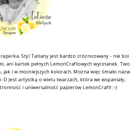
aperka. Styl Tatiany jest bardzo zróżnicowany - nie boi 
mi, ani kartek pełnych LemonCraftowych wycinanek. Two
 jak i w mocniejszych kolorach. Można więc śmiało naz
 Jest artystką o wielu twarzach, która we wspaniały,
ronność i uniwersalność papierów LemonCraft! :-)