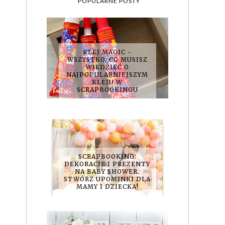
POPULARNE POSTY
i
KLEJ MAGIC -
WSZYSTKO, CO MUSISZ
WIEDZIEĆ O
NAJPOPULARNIEJSZYM
KLEJU W
SCRAPBOOKINGU
SCRAPBOOKING:
DEKORACJE I PREZENTY
NA BABY SHOWER.
STWÓRZ UPOMINKI DLA
MAMY I DZIECKA!