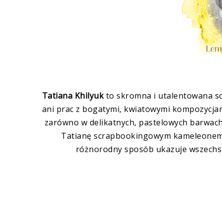
Tatiana Khilyuk
to skromna i utalentowana scr
ani prac z bogatymi, kwiatowymi kompozycja
zarówno w delikatnych, pastelowych barwach,
Tatianę scrapbookingowym kameleonem :D
różnorodny sposób ukazuje wszechst