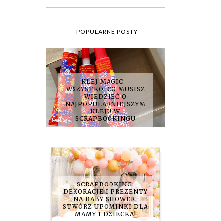
POPULARNE POSTY
KLEJ MAGIC -
WSZYSTKO, CO MUSISZ
WIEDZIEĆ O
NAJPOPULARNIEJSZYM
KLEJU W
SCRAPBOOKINGU
SCRAPBOOKING:
DEKORACJE I PREZENTY
NA BABY SHOWER.
STWÓRZ UPOMINKI DLA
MAMY I DZIECKA!