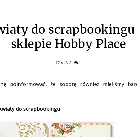
iaty do scrapbookingu
sklepie Hobby Place
17.6.13
/
1
agnę poinformować, że sobotę również mieliśmy bar
kwiaty do scrapbookingu