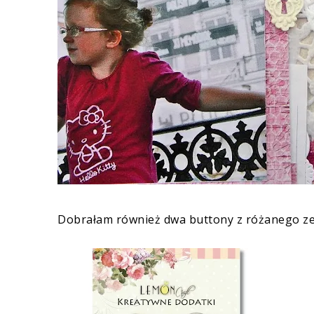
Dobrałam również dwa
buttony z różanego z