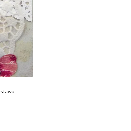
estawu
: