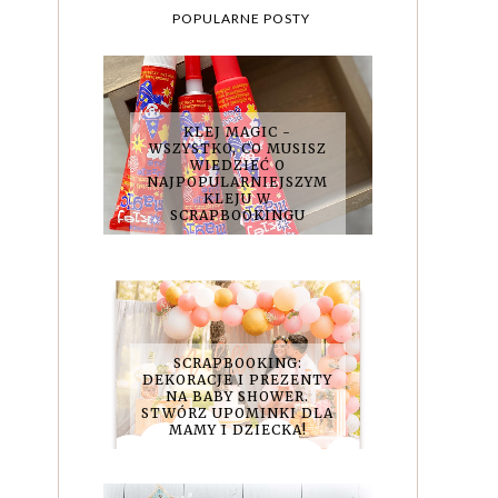
POPULARNE POSTY
KLEJ MAGIC -
WSZYSTKO, CO MUSISZ
WIEDZIEĆ O
NAJPOPULARNIEJSZYM
KLEJU W
SCRAPBOOKINGU
SCRAPBOOKING:
DEKORACJE I PREZENTY
NA BABY SHOWER.
STWÓRZ UPOMINKI DLA
MAMY I DZIECKA!