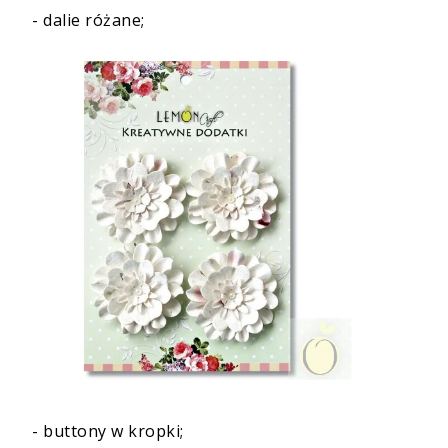
-
dalie różane
;
-
buttony w kropki
;