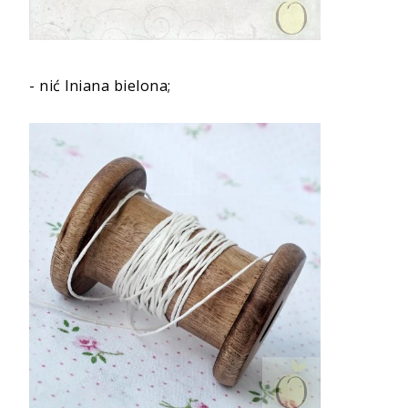
-
nić lniana bielona
;