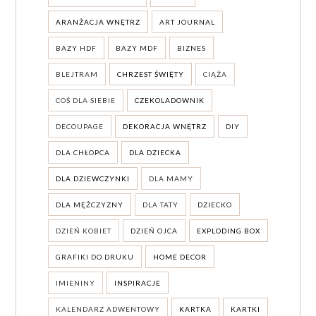
ARANŻACJA WNĘTRZ
ART JOURNAL
BAZY HDF
BAZY MDF
BIZNES
BLEJTRAM
CHRZEST ŚWIĘTY
CIĄŻA
COŚ DLA SIEBIE
CZEKOLADOWNIK
DECOUPAGE
DEKORACJA WNĘTRZ
DIY
DLA CHŁOPCA
DLA DZIECKA
DLA DZIEWCZYNKI
DLA MAMY
DLA MĘŻCZYZNY
DLA TATY
DZIECKO
DZIEŃ KOBIET
DZIEŃ OJCA
EXPLODING BOX
GRAFIKI DO DRUKU
HOME DECOR
IMIENINY
INSPIRACJE
KALENDARZ ADWENTOWY
KARTKA
KARTKI