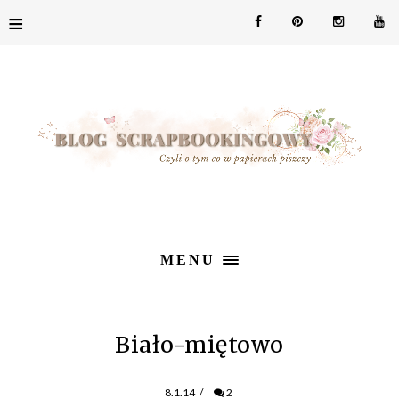
≡
MENU
Biało-miętowo
8.1.14
/
2