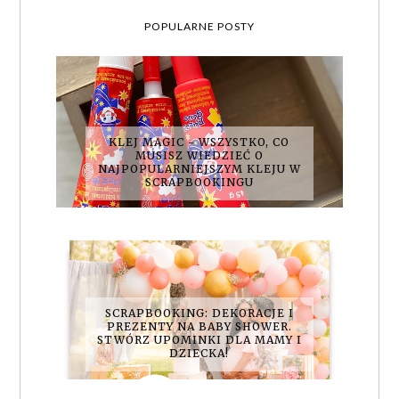
POPULARNE POSTY
KLEJ MAGIC - WSZYSTKO, CO
MUSISZ WIEDZIEĆ O
NAJPOPULARNIEJSZYM KLEJU W
SCRAPBOOKINGU
SCRAPBOOKING: DEKORACJE I
PREZENTY NA BABY SHOWER.
STWÓRZ UPOMINKI DLA MAMY I
DZIECKA!