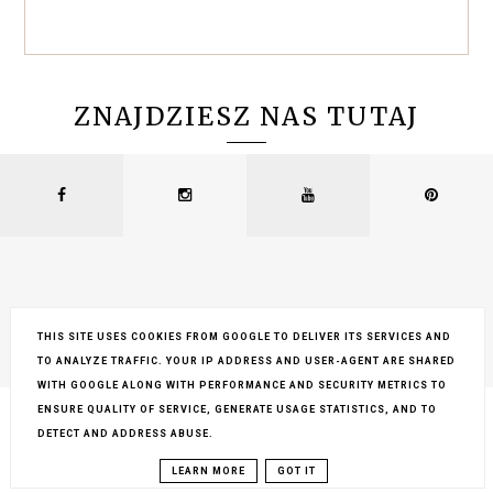
ZNAJDZIESZ NAS TUTAJ
THIS SITE USES COOKIES FROM GOOGLE TO DELIVER ITS SERVICES AND
TO ANALYZE TRAFFIC. YOUR IP ADDRESS AND USER-AGENT ARE SHARED
COPYRIGHT ©
LEMONCRAFT
, BLOGGER
BLOG DESIGN:
KAROGRAFIA.PL
WITH GOOGLE ALONG WITH PERFORMANCE AND SECURITY METRICS TO
ENSURE QUALITY OF SERVICE, GENERATE USAGE STATISTICS, AND TO
DETECT AND ADDRESS ABUSE.
LEARN MORE
GOT IT