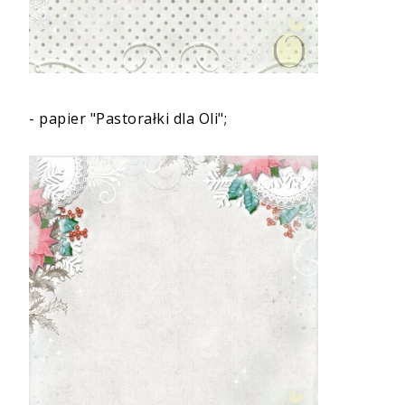
-
papier "Pastorałki dla Oli"
;