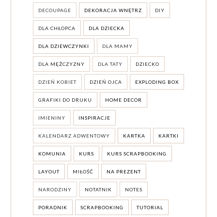
DECOUPAGE
DEKORACJA WNĘTRZ
DIY
DLA CHŁOPCA
DLA DZIECKA
DLA DZIEWCZYNKI
DLA MAMY
DLA MĘŻCZYZNY
DLA TATY
DZIECKO
DZIEŃ KOBIET
DZIEŃ OJCA
EXPLODING BOX
GRAFIKI DO DRUKU
HOME DECOR
IMIENINY
INSPIRACJE
KALENDARZ ADWENTOWY
KARTKA
KARTKI
KOMUNIA
KURS
KURS SCRAPBOOKING
LAYOUT
MIŁOŚĆ
NA PREZENT
NARODZINY
NOTATNIK
NOTES
PORADNIK
SCRAPBOOKING
TUTORIAL