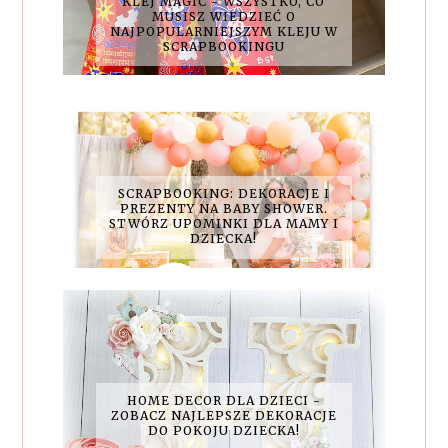
KLEJ MAGIC - WSZYSTKO, CO
MUSISZ WIEDZIEĆ O
NAJPOPULARNIEJSZYM KLEJU W
SCRAPBOOKINGU
SCRAPBOOKING: DEKORACJE I
PREZENTY NA BABY SHOWER.
STWÓRZ UPOMINKI DLA MAMY I
DZIECKA!
HOME DECOR DLA DZIECI -
ZOBACZ NAJLEPSZE DEKORACJE
DO POKOJU DZIECKA!