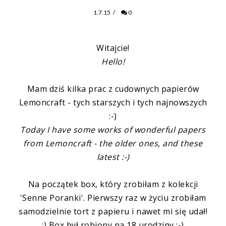
1.7.15
/
0
Witajcie!
Hello!
Mam dziś kilka prac z cudownych papierów
Lemoncraft - tych starszych i tych najnowszych
:-)
Today I have some works of wonderful papers
from Lemoncraft - the older ones, and these
latest :-)
Na początek box, który zrobiłam z kolekcji
'Senne Poranki'. Pierwszy raz w życiu zrobiłam
samodzielnie tort z papieru i nawet mi się udał!
:) Box był robiony na 18 urodziny :-)