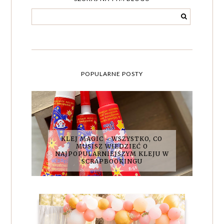
POPULARNE POSTY
KLEJ MAGIC - WSZYSTKO, CO
MUSISZ WIEDZIEĆ O
NAJPOPULARNIEJSZYM KLEJU W
SCRAPBOOKINGU