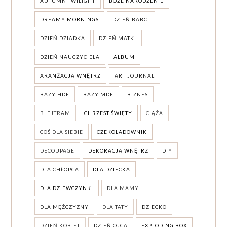
AUTUMN TWILIGHT
BOŻE NARODZENIE
DREAMY MORNINGS
DZIEŃ BABCI
DZIEŃ DZIADKA
DZIEŃ MATKI
DZIEŃ NAUCZYCIELA
ALBUM
ARANŻACJA WNĘTRZ
ART JOURNAL
BAZY HDF
BAZY MDF
BIZNES
BLEJTRAM
CHRZEST ŚWIĘTY
CIĄŻA
COŚ DLA SIEBIE
CZEKOLADOWNIK
DECOUPAGE
DEKORACJA WNĘTRZ
DIY
DLA CHŁOPCA
DLA DZIECKA
DLA DZIEWCZYNKI
DLA MAMY
DLA MĘŻCZYZNY
DLA TATY
DZIECKO
DZIEŃ KOBIET
DZIEŃ OJCA
EXPLODING BOX