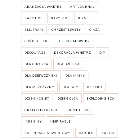
ARANŻACJA WNĘTRZ
ART JOURNAL
BAZY HDF
BAZY MDF
BIZNES
BLEJTRAM
CHRZEST ŚWIĘTY
CIĄŻA
COŚ DLA SIEBIE
CZEKOLADOWNIK
DECOUPAGE
DEKORACJA WNĘTRZ
DIY
DLA CHŁOPCA
DLA DZIECKA
DLA DZIEWCZYNKI
DLA MAMY
DLA MĘŻCZYZNY
DLA TATY
DZIECKO
DZIEŃ KOBIET
DZIEŃ OJCA
EXPLODING BOX
GRAFIKI DO DRUKU
HOME DECOR
IMIENINY
INSPIRACJE
KALENDARZ ADWENTOWY
KARTKA
KARTKI