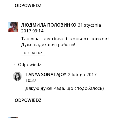
ODPOWIEDZ
ЛЮДМИЛА ПОЛОВИНКО
31 stycznia
2017 09:14
Танюша, листівка і конверт казкові!
Дуже надихаючі роботи!
ODPOWIEDZ
Odpowiedzi
TANYA SONATAJOY
2 lutego 2017
10:37
Дякую дуже! Рада, що сподобалось)
ODPOWIEDZ