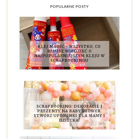
POPULARNE POSTY
KLEJ MAGIC - WSZYSTKO, CO
MUSISZ WIEDZIEĆ O
NAJPOPULARNIEJSZYM KLEJU W
SCRAPBOOKINGU
SCRAPBOOKING: DEKORACJE I
PREZENTY NA BABY SHOWER.
STWÓRZ UPOMINKI DLA MAMY I
DZIECKA!