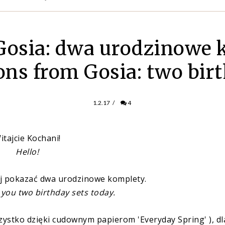
 Gosia: dwa urodzinowe 
ons from Gosia: two bir
1.2.17
/
4
itajcie Kochani!
Hello!
j pokazać dwa urodzinowe komplety.
w you two birthday sets today.
zystko dzięki cudownym papierom 'Everyday Spring' ), dl