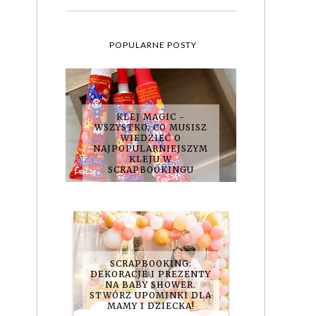
POPULARNE POSTY
KLEJ MAGIC -
WSZYSTKO, CO MUSISZ
WIEDZIEĆ O
NAJPOPULARNIEJSZYM
KLEJU W
SCRAPBOOKINGU
SCRAPBOOKING:
DEKORACJE I PREZENTY
NA BABY SHOWER.
STWÓRZ UPOMINKI DLA
MAMY I DZIECKA!