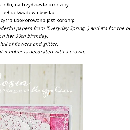
ciółki, na trzydzieste urodziny.
t pełna kwiatów i błysku.
a cyfra udekorowana jest koroną:
nderful papers from 'Everyday Spring' ) and it's for the b
on her 30th birthday.
full of flowers and glitter.
t number is decorated with a crown: