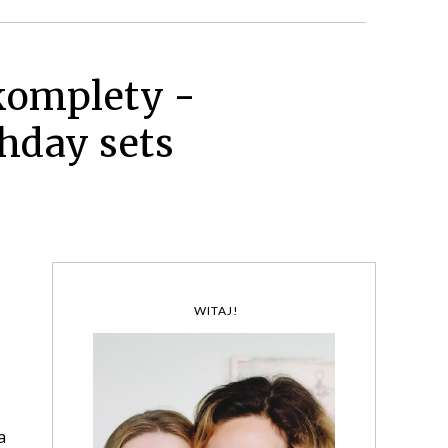
komplety -
thday sets
WITAJ!
a