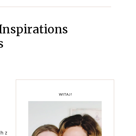
 Inspirations
s
WITAJ!
h z