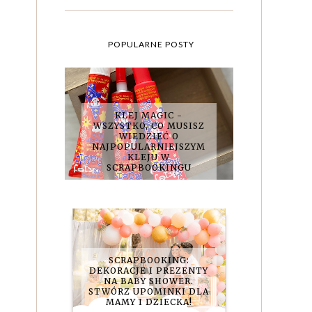
POPULARNE POSTY
KLEJ MAGIC -
WSZYSTKO, CO MUSISZ
WIEDZIEĆ O
NAJPOPULARNIEJSZYM
KLEJU W
SCRAPBOOKINGU
SCRAPBOOKING:
DEKORACJE I PREZENTY
NA BABY SHOWER.
STWÓRZ UPOMINKI DLA
MAMY I DZIECKA!