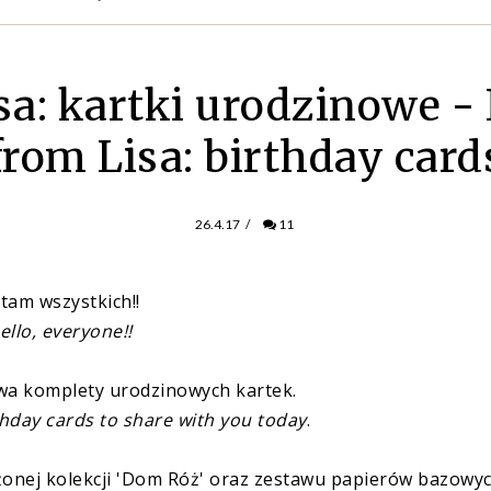
sa: kartki urodzinowe -
from Lisa: birthday card
26.4.17
/
11
tam wszystkich!!
ello, everyone!!
wa komplety urodzinowych kartek.
rthday cards to share with you today
.
żonej kolekcji 'Dom Róż' oraz zestawu papierów bazowyc