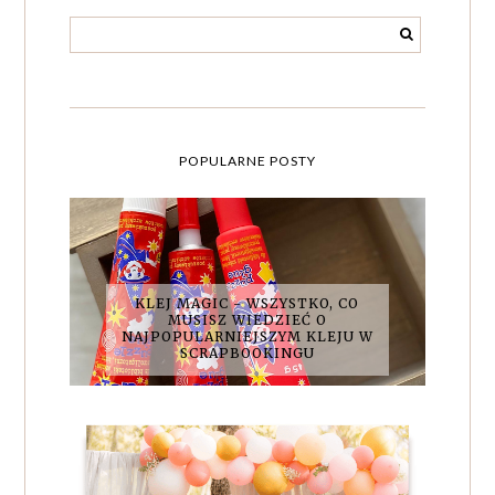
POPULARNE POSTY
KLEJ MAGIC - WSZYSTKO, CO
MUSISZ WIEDZIEĆ O
NAJPOPULARNIEJSZYM KLEJU W
SCRAPBOOKINGU