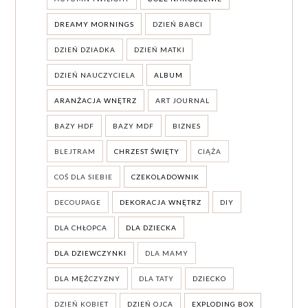
DREAMY MORNINGS
DZIEŃ BABCI
DZIEŃ DZIADKA
DZIEŃ MATKI
DZIEŃ NAUCZYCIELA
ALBUM
ARANŻACJA WNĘTRZ
ART JOURNAL
BAZY HDF
BAZY MDF
BIZNES
BLEJTRAM
CHRZEST ŚWIĘTY
CIĄŻA
COŚ DLA SIEBIE
CZEKOLADOWNIK
DECOUPAGE
DEKORACJA WNĘTRZ
DIY
DLA CHŁOPCA
DLA DZIECKA
DLA DZIEWCZYNKI
DLA MAMY
DLA MĘŻCZYZNY
DLA TATY
DZIECKO
DZIEŃ KOBIET
DZIEŃ OJCA
EXPLODING BOX