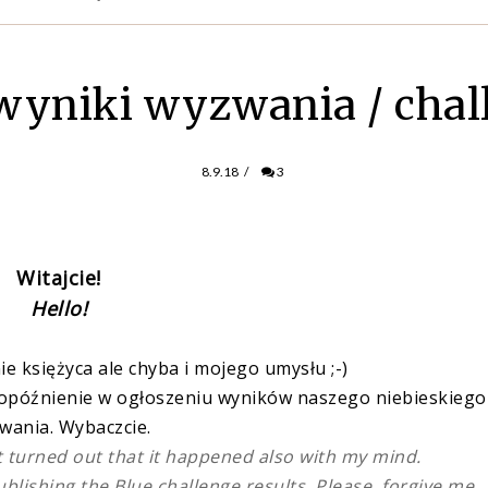
wyniki wyzwania / chall
8.9.18
/
3
Witajcie!
Hello!
e księżyca ale chyba i mojego umysłu ;-)
opóźnienie w ogłoszeniu wyników naszego niebieskiego
wania. Wybaczcie.
t turned out that it happened also with my mind.
publishing the Blue challenge results. Please, forgive me.