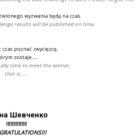
 zielonego wyzwania będą na czas.
lenge results will be published on time.
ż czas poznać zwycięzcę,
órym zostaje......
nally time to meet the winner,
that is......
на Шевченко
!!!!!!!!!!!!!!!
GRATULATIONS!!!