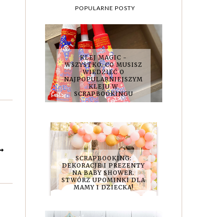
POPULARNE POSTY
KLEJ MAGIC -
WSZYSTKO, CO MUSISZ
WIEDZIEĆ O
NAJPOPULARNIEJSZYM
KLEJU W
SCRAPBOOKINGU
SCRAPBOOKING:
DEKORACJE I PREZENTY
NA BABY SHOWER.
STWÓRZ UPOMINKI DLA
MAMY I DZIECKA!