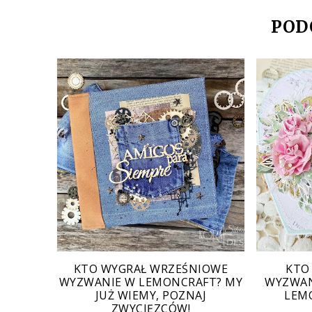
POD
KTO WYGRAŁ WRZEŚNIOWE
KTO
WYZWANIE W LEMONCRAFT? MY
WYZWAN
JUŻ WIEMY, POZNAJ
LEMO
ZWYCIĘZCÓW!