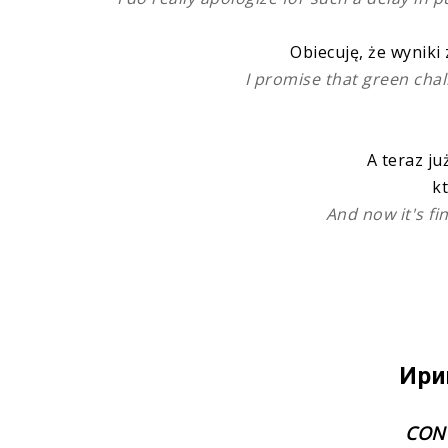
Obiecuję, że wyniki
I promise that green chal
A teraz ju
kt
And now it's fi
Ири
CON