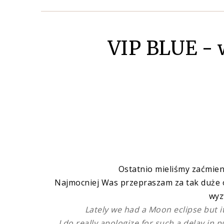
VIP BLUE - 
Ostatnio mieliśmy zaćmieni
Najmocniej Was przepraszam za tak duże 
wyz
Lately we had a Moon eclipse but i
I do really apologize for such a delay in 