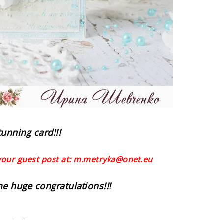
tunning card!!!
your guest post at: m.metryka@onet.eu
e huge congratulations!!!