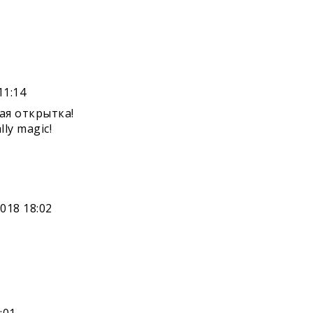
11:14
ая открытка!
lly magic!
2018 18:02
:01