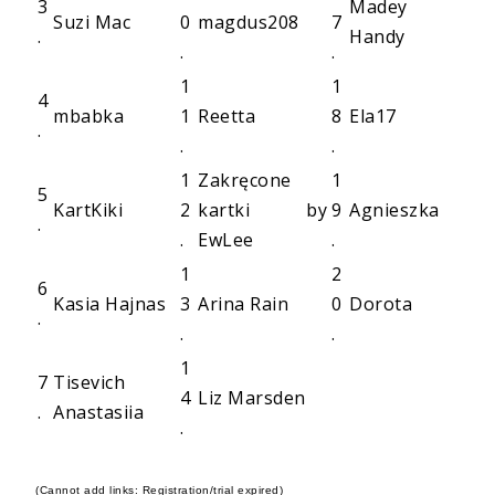
3
Madey
Suzi Mac
0
magdus208
7
.
Handy
.
.
1
1
4
mbabka
1
Reetta
8
Ela17
.
.
.
1
Zakręcone
1
5
KartKiki
2
kartki by
9
Agnieszka
.
.
EwLee
.
1
2
6
Kasia Hajnas
3
Arina Rain
0
Dorota
.
.
.
1
7
Tisevich
4
Liz Marsden
.
Anastasiia
.
(Cannot add links: Registration/trial expired)