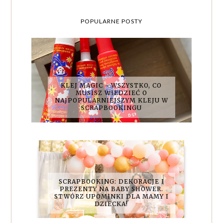
POPULARNE POSTY
KLEJ MAGIC - WSZYSTKO, CO
MUSISZ WIEDZIEĆ O
NAJPOPULARNIEJSZYM KLEJU W
SCRAPBOOKINGU
SCRAPBOOKING: DEKORACJE I
PREZENTY NA BABY SHOWER.
STWÓRZ UPOMINKI DLA MAMY I
DZIECKA!