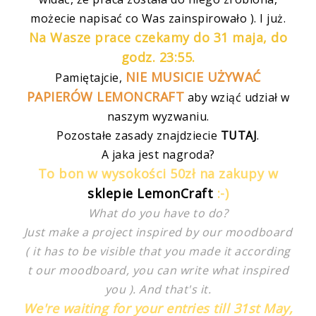
możecie napisać co Was zainspirowało ). I już.
Na Wasze prace czekamy do 31 maja, do
godz. 23:55.
NIE MUSICIE UŻYWAĆ
Pamiętajcie,
PAPIERÓW LEMONCRAFT
aby wziąć udział w
naszym wyzwaniu.
Pozostałe zasady znajdziecie
TUTAJ
.
A jaka jest nagroda?
To bon w wysokości 50zł na zakupy w
sklepie LemonCraft
:-)
What do you have to do?
Just make a project inspired by our moodboard
( it has to be visible that you made it according
t our moodboard, you can write what inspired
you ). And that's it.
We're waiting for your entries till 31st May,