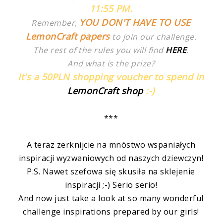
11:55 PM.
YOU DON'T HAVE TO USE
Remember,
LemonCraft papers
to join our challenge.
The rest of the rules you will find
HERE
.
And what is the prize?
It's a 50PLN shopping voucher to spend in
LemonCraft shop
:-)
***
A teraz zerknijcie na mnóstwo wspaniałych
inspiracji wyzwaniowych od naszych dziewczyn!
P.S. Nawet szefowa się skusiła na sklejenie
inspiracji ;-) Serio serio!
And now just take a look at so many wonderful
challenge inspirations prepared by our girls!