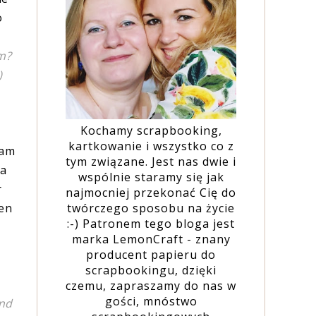
o
m?
)
Kochamy scrapbooking,
kartkowanie i wszystko co z
łam
tym związane. Jest nas dwie i
ba
wspólnie staramy się jak
r
najmocniej przekonać Cię do
twórczego sposobu na życie
ten
:-) Patronem tego bloga jest
marka LemonCraft - znany
producent papieru do
scrapbookingu, dzięki
czemu, zapraszamy do nas w
gości, mnóstwo
and