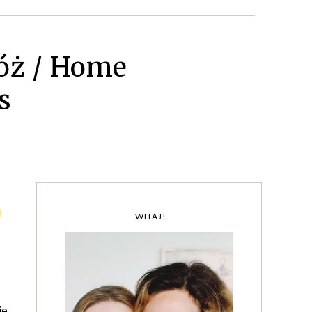
óż / Home
s
O
WITAJ!
ie