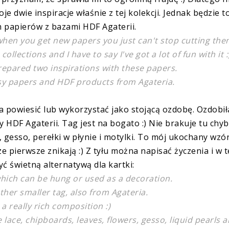
 dwie inspiracje właśnie z tej kolekcji. Jednak będzie t
 papierów z bazami HDF Agaterii.
when you get new papers you just can't stop cutting the
ollections and I have to say I've got a lot of fun with it :
repared two inspirations with these papers.
osy papers and HDF products from Agateria.
a powiesić lub wykorzystać jako stojącą ozdobę. Ozdobi
 HDF Agaterii. Tag jest na bogato :) Nie brakuje tu chy
aty, gesso, perełki w płynie i motylki. To mój ukochany wzó
 pierwsze znikają :) Z tyłu można napisać życzenia i w 
ć świetną alternatywą dla kartki:
 which can be hung or used as a decoration.
ther smaller tag, also from Agateria.
h a really rich composition :)
lace, chipboards, leaves, flowers, gesso, liquid pearls 