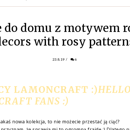
e do domu z motywem r
decors with rosy pattern
23.8.19
/
6
CY LAMONCRAFT :)
HELL
RAFT FANS :)
jakaś nowa kolekcja, to nie możecie przestać ją ciąć?
 przyznam, że sprawia mi to ogromną frajdę :) Dlatego n