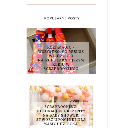
POPULARNE POSTY
KLEJ MAGIC -
WSZYSTKO, CO MUSISZ
WIEDZIEĆ O
NAJPOPULARNIEJSZYM
KLEJU W
SCRAPBOOKINGU
SCRAPBOOKING:
DEKORACJE I PREZENTY
NA BABY SHOWER.
STWÓRZ UPOMINKI DLA
MAMY I DZIECKA!