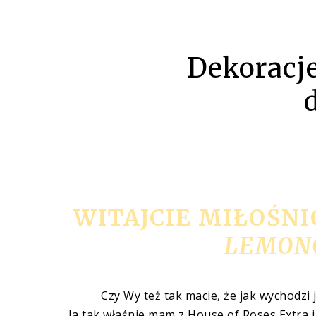
Dekoracj
WITAJCIE MIŁOŚNI
LEMONC
Czy Wy też tak macie, że jak wychodzi 
Ja tak właśnie mam z House of Roses Extra i