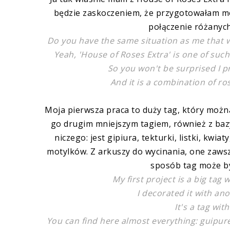
będzie zaskoczeniem, że przygotowałam moje
połączenie różanych
Do you have the same situation as me that 
Yeah, 'House of Roses Extra' is one of such c
So you won't be surprised I p
And it is a combination of r
Moja pierwsza praca to duży tag, który możn
go drugim mniejszym tagiem, również z bazy
niczego: jest gipiura, tekturki, listki, kwi
motylków. Z arkuszy do wycinania, one zawsze
sposób tag może by
My first project is a big tag
I decorated it with ano
It's a tag wit
You can find here almost everything: guipure 