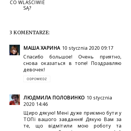
CO WLAŚCIWIE
SĄ?
3 KOMENTARZE:
МАША ХАРИНА
10 stycznia 2020 09:17
Спасибо большое! Очень приятно,
снова оказаться в топе! Поздравляю
девочек!
ODPOWIEDZ
ЛЮДМИЛА ПОЛОВИНКО
10 stycznia
2020 14:46
Щиро дякую! Мені дуже приємно бути у
ТОПі вашого завдання! Дякую Вам за
те, що відмітили мою роботу та