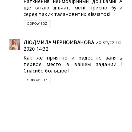
натхнення неймовірними дошками! А
ще вітаю дівчат, мені приєно бути
серед таких талановитих дівчаток!
ODPOWIEDZ
ЛЮДМИЛА ЧЕРНОИВАНОВА
20 stycznia
2020 14:32
Как же приятно и радостно занять
первое место в вашем задании !
Спасибо большое !
ODPOWIEDZ