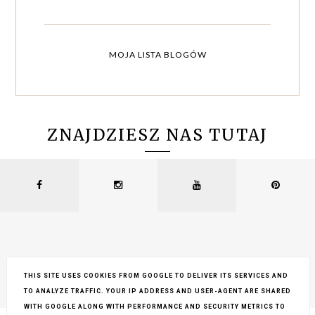
MOJA LISTA BLOGÓW
ZNAJDZIESZ NAS TUTAJ
THIS SITE USES COOKIES FROM GOOGLE TO DELIVER ITS SERVICES AND
TO ANALYZE TRAFFIC. YOUR IP ADDRESS AND USER-AGENT ARE SHARED
COPYRIGHT ©
LEMONCRAFT
, BLOGGER
BLOG DESIGN:
KAROGRAFIA.PL
WITH GOOGLE ALONG WITH PERFORMANCE AND SECURITY METRICS TO