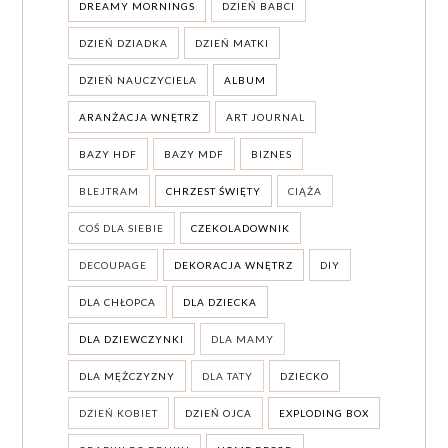
DREAMY MORNINGS
DZIEŃ BABCI
DZIEŃ DZIADKA
DZIEŃ MATKI
DZIEŃ NAUCZYCIELA
ALBUM
ARANŻACJA WNĘTRZ
ART JOURNAL
BAZY HDF
BAZY MDF
BIZNES
BLEJTRAM
CHRZEST ŚWIĘTY
CIĄŻA
COŚ DLA SIEBIE
CZEKOLADOWNIK
DECOUPAGE
DEKORACJA WNĘTRZ
DIY
DLA CHŁOPCA
DLA DZIECKA
DLA DZIEWCZYNKI
DLA MAMY
DLA MĘŻCZYZNY
DLA TATY
DZIECKO
DZIEŃ KOBIET
DZIEŃ OJCA
EXPLODING BOX