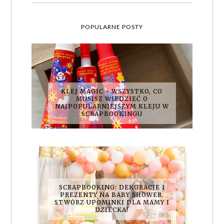
POPULARNE POSTY
KLEJ MAGIC - WSZYSTKO, CO
MUSISZ WIEDZIEĆ O
NAJPOPULARNIEJSZYM KLEJU W
SCRAPBOOKINGU
SCRAPBOOKING: DEKORACJE I
PREZENTY NA BABY SHOWER.
STWÓRZ UPOMINKI DLA MAMY I
DZIECKA!