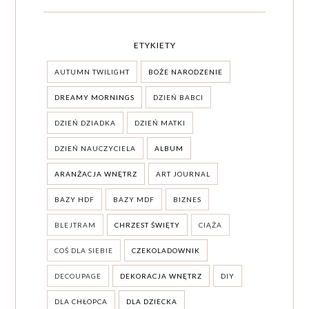
ETYKIETY
AUTUMN TWILIGHT
BOŻE NARODZENIE
DREAMY MORNINGS
DZIEŃ BABCI
DZIEŃ DZIADKA
DZIEŃ MATKI
DZIEŃ NAUCZYCIELA
ALBUM
ARANŻACJA WNĘTRZ
ART JOURNAL
BAZY HDF
BAZY MDF
BIZNES
BLEJTRAM
CHRZEST ŚWIĘTY
CIĄŻA
COŚ DLA SIEBIE
CZEKOLADOWNIK
DECOUPAGE
DEKORACJA WNĘTRZ
DIY
DLA CHŁOPCA
DLA DZIECKA