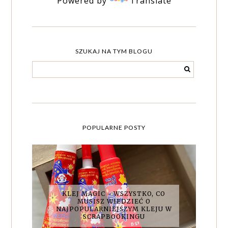
Powered by
Translate
SZUKAJ NA TYM BLOGU
POPULARNE POSTY
KLEJ MAGIC - WSZYSTKO, CO
MUSISZ WIEDZIEĆ O
NAJPOPULARNIEJSZYM KLEJU W
SCRAPBOOKINGU