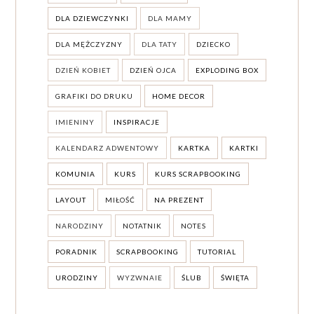
DLA DZIEWCZYNKI
DLA MAMY
DLA MĘŻCZYZNY
DLA TATY
DZIECKO
DZIEŃ KOBIET
DZIEŃ OJCA
EXPLODING BOX
GRAFIKI DO DRUKU
HOME DECOR
IMIENINY
INSPIRACJE
KALENDARZ ADWENTOWY
KARTKA
KARTKI
KOMUNIA
KURS
KURS SCRAPBOOKING
LAYOUT
MIŁOŚĆ
NA PREZENT
NARODZINY
NOTATNIK
NOTES
PORADNIK
SCRAPBOOKING
TUTORIAL
URODZINY
WYZWNAIE
ŚLUB
ŚWIĘTA