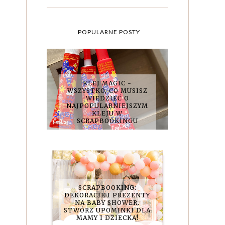
POPULARNE POSTY
KLEJ MAGIC -
WSZYSTKO, CO MUSISZ
WIEDZIEĆ O
NAJPOPULARNIEJSZYM
KLEJU W
SCRAPBOOKINGU
SCRAPBOOKING:
DEKORACJE I PREZENTY
NA BABY SHOWER.
STWÓRZ UPOMINKI DLA
MAMY I DZIECKA!