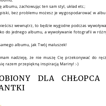
albumu;
 albumu, zachowując ten sam styl, układ etc.;
zapiski, bez problemu możesz je wygospodarować w alb
zamieścisz wewnątrz, to będzie wygodne podczas wywoływ
ylko do jednego albumu, a wywoływanie fotografii w róż
o samego albumu, jak Twój maluszek!
le mam nadzieję, że nie muszę Cię przekonywać do ręc
ę razem przepiękną inspiracją Mariny! :-)
OBIONY DLA CHŁOPCA
TANTKI