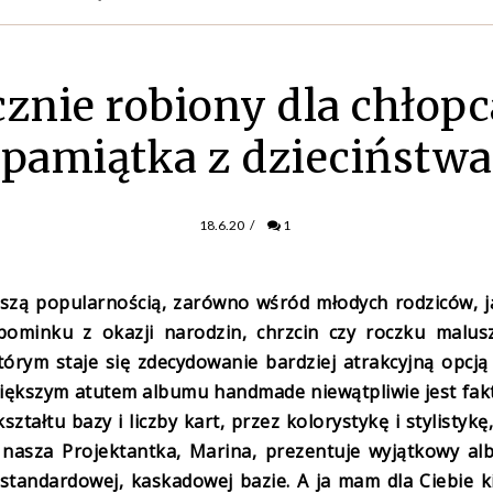
znie robiony dla chłopc
pamiątka z dzieciństwa
18.6.20
/
1
kszą popularnością, zarówno wśród młodych rodziców, j
ominku z okazji narodzin, chrzcin czy roczku malusz
órym staje się zdecydowanie bardziej atrakcyjną opcją
iększym atutem albumu handmade niewątpliwie jest fakt
tałtu bazy i liczby kart, przez kolorystykę i stylistykę
 nasza Projektantka, Marina, prezentuje wyjątkowy a
standardowej, kaskadowej bazie. A ja mam dla Ciebie k