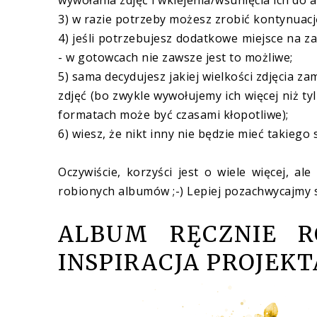
wywołania zdjęć i wklejenia/wsunięcia ich do 
3) w razie potrzeby możesz zrobić kontynuację
4) jeśli potrzebujesz dodatkowe miejsce na 
- w gotowcach nie zawsze jest to możliwe;
5) sama decydujesz jakiej wielkości zdjęcia 
zdjęć (bo zwykle wywołujemy ich więcej niż t
formatach może być czasami kłopotliwe);
6) wiesz, że nikt inny nie będzie mieć takieg
Oczywiście, korzyści jest o wiele więcej, a
robionych albumów ;-) Lepiej pozachwycajmy si
ALBUM RĘCZNIE R
INSPIRACJA PROJEK