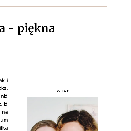
a - piękna
ak i
ka.
WITAJ!
 niż
, iż
, na
lbum
ilka