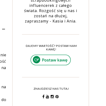
scrapbookingowych
influencerek z całego
świata. Rozgość się u nas i
zostań na dłużej,
zapraszamy - Kasia i Ania.
 -
DAJEMY WARTOŚĆ? POSTAW NAM
KAWĘ!
lnie
dość
b na
c na
ZNAJDZIESZ NAS TUTAJ
- do