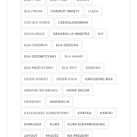
BLEJTRAM
CHRZEST ŚWIĘTY
CIĄŻA
COŚ DLA SIEBIE
CZEKOLADOWNIK
DECOUPAGE
DEKORACJA WNĘTRZ
DIY
DLA CHŁOPCA
DLA DZIECKA
DLA DZIEWCZYNKI
DLA MAMY
DLA MĘŻCZYZNY
DLA TATY
DZIECKO
DZIEŃ KOBIET
DZIEŃ OJCA
EXPLODING BOX
GRAFIKI DO DRUKU
HOME DECOR
IMIENINY
INSPIRACJE
KALENDARZ ADWENTOWY
KARTKA
KARTKI
KOMUNIA
KURS
KURS SCRAPBOOKING
LAYOUT
MIŁOŚĆ
NA PREZENT