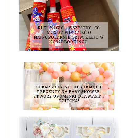
KLEJ MAGIC - WSZYSTKO, CO
MUSISZ WIEDZIEĆ O
NAJPOPULARNIEJSZYM KLEJU W
SCRAPBOOKINGU
SCRAPBOOKING: DEKORACJE I
PREZENTY NA BABY SHOWER.
STWÓRZ UPOMINKI DLA MAMY I
DZIECKA!