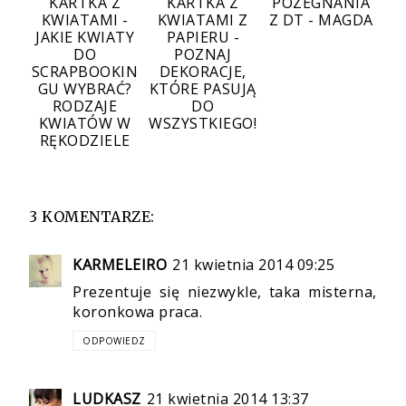
KARTKA Z
KARTKA Z
POZEGNANIA
KWIATAMI -
KWIATAMI Z
Z DT - MAGDA
JAKIE KWIATY
PAPIERU -
DO
POZNAJ
SCRAPBOOKIN
DEKORACJE,
GU WYBRAĆ?
KTÓRE PASUJĄ
RODZAJE
DO
KWIATÓW W
WSZYSTKIEGO!
RĘKODZIELE
3 KOMENTARZE:
KARMELEIRO
21 kwietnia 2014 09:25
Prezentuje się niezwykle, taka misterna,
koronkowa praca.
ODPOWIEDZ
LUDKASZ
21 kwietnia 2014 13:37