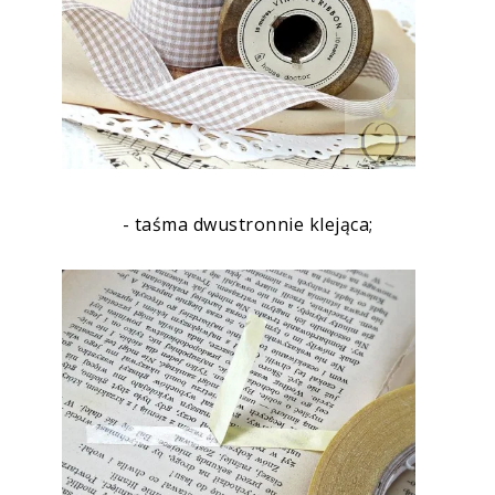
- taśma dwustronnie klejąca;