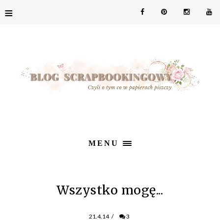
≡
MENU
Wszystko mogę...
21.4.14
/
3