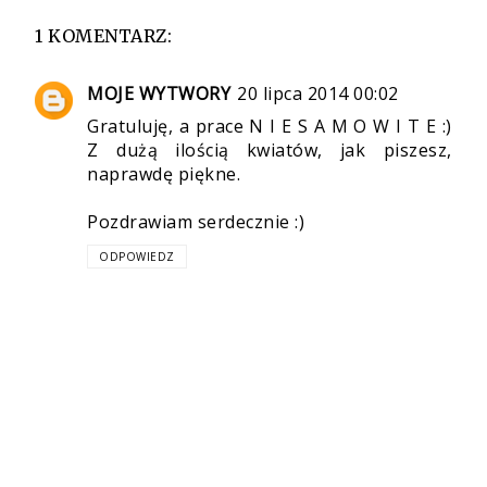
1 KOMENTARZ:
MOJE WYTWORY
20 lipca 2014 00:02
Gratuluję, a prace N I E S A M O W I T E :)
Z dużą ilością kwiatów, jak piszesz,
naprawdę piękne.
Pozdrawiam serdecznie :)
ODPOWIEDZ