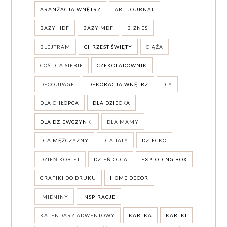
ARANŻACJA WNĘTRZ
ART JOURNAL
BAZY HDF
BAZY MDF
BIZNES
BLEJTRAM
CHRZEST ŚWIĘTY
CIĄŻA
COŚ DLA SIEBIE
CZEKOLADOWNIK
DECOUPAGE
DEKORACJA WNĘTRZ
DIY
DLA CHŁOPCA
DLA DZIECKA
DLA DZIEWCZYNKI
DLA MAMY
DLA MĘŻCZYZNY
DLA TATY
DZIECKO
DZIEŃ KOBIET
DZIEŃ OJCA
EXPLODING BOX
GRAFIKI DO DRUKU
HOME DECOR
IMIENINY
INSPIRACJE
KALENDARZ ADWENTOWY
KARTKA
KARTKI