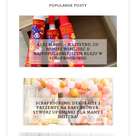
POPULARNE POSTY
KLEJ MAGIC - WSZYSTKO, CO
MUSISZ WIEDZIEĆ O
NAJPOPULARNIEJSZYM KLEJU W
SCRAPBOOKINGU
SCRAPBOOKING: DEKORACJE I
PREZENTY NA BABY SHOWER.
STWÓRZ UPOMINKI DLA MAMY I
DZIECKA!