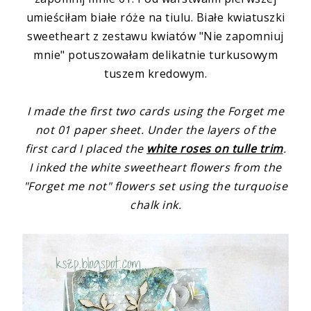
umieściłam
białe róże na tiulu
. Białe kwiatuszki
sweetheart z
zestawu kwiatów "Nie zapomniuj
mnie"
potuszowałam delikatnie turkusowym
tuszem kredowym.
I made the first two cards using the
Forget me
not 01
paper sheet. Under the layers of the
first card I placed the
white roses on tulle trim
.
I inked the white sweetheart flowers from the
"Forget me not" flowers set
using the turquoise
chalk ink.