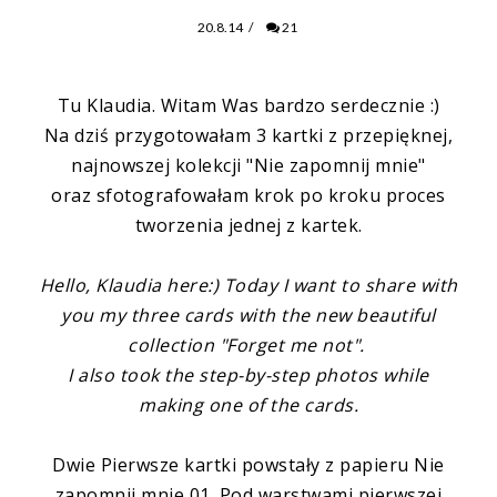
20.8.14
/
21
Tu
Klaudia
. Witam Was bardzo serdecznie :)
Na dziś przygotowałam 3 kartki z przepięknej,
najnowszej kolekcji
"Nie zapomnij mnie"
oraz sfotografowałam krok po kroku proces
tworzenia jednej z kartek.
Hello,
Klaudia
here:) Today I want to share with
you my three cards with the new beautiful
collection
"Forget me not"
.
I also took the step-by-step photos while
making one of the cards.
Dwie Pierwsze kartki powstały z papieru
Nie
zapomnij mnie 01
. Pod warstwami pierwszej