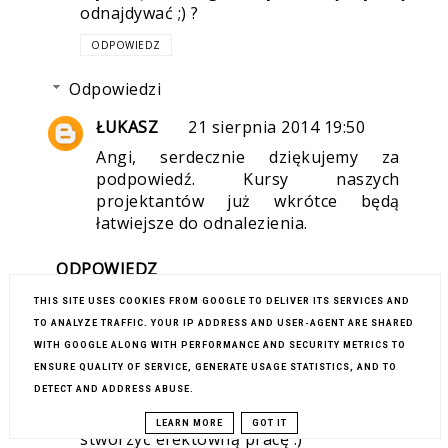
odnajdywać ;) ?
ODPOWIEDZ
Odpowiedzi
ŁUKASZ
21 sierpnia 2014 19:50
Angi, serdecznie dziękujemy za
podpowiedź. Kursy naszych
projektantów już wkrótce będą
łatwiejsze do odnalezienia.
ODPOWIEDZ
THIS SITE USES COOKIES FROM GOOGLE TO DELIVER ITS SERVICES AND
TO ANALYZE TRAFFIC. YOUR IP ADDRESS AND USER-AGENT ARE SHARED
KASIA (PRACOWNIA ESME)
21 sierpnia
WITH GOOGLE ALONG WITH PERFORMANCE AND SECURITY METRICS TO
2014 10:41
ENSURE QUALITY OF SERVICE, GENERATE USAGE STATISTICS, AND TO
DETECT AND ADDRESS ABUSE.
Niesamowite jest dla mnie to, że kilkoma
w zasadzie prostymi czynnościami można
LEARN MORE
GOT IT
stworzyć efektowną pracę :)