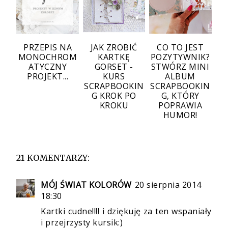
PRZEPIS NA
JAK ZROBIĆ
CO TO JEST
MONOCHROM
KARTKĘ
POZYTYWNIK?
ATYCZNY
GORSET -
STWÓRZ MINI
PROJEKT...
KURS
ALBUM
SCRAPBOOKIN
SCRAPBOOKIN
G KROK PO
G, KTÓRY
KROKU
POPRAWIA
HUMOR!
21 KOMENTARZY:
MÓJ ŚWIAT KOLORÓW
20 sierpnia 2014
18:30
Kartki cudne!!!! i dziękuję za ten wspaniały
i przejrzysty kursik:)