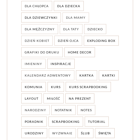
DLA CHŁOPCA
DLA DZIECKA
DLA DZIEWCZYNKI
DLA MAMY
DLA MĘŻCZYZNY
DLA TATY
DZIECKO
DZIEŃ KOBIET
DZIEŃ OJCA
EXPLODING BOX
GRAFIKI DO DRUKU
HOME DECOR
IMIENINY
INSPIRACJE
KALENDARZ ADWENTOWY
KARTKA
KARTKI
KOMUNIA
KURS
KURS SCRAPBOOKING
LAYOUT
MIŁOŚĆ
NA PREZENT
NARODZINY
NOTATNIK
NOTES
PORADNIK
SCRAPBOOKING
TUTORIAL
URODZINY
WYZWNAIE
ŚLUB
ŚWIĘTA