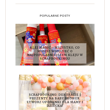
POPULARNE POSTY
KLEJ MAGIC - WSZYSTKO, CO
MUSISZ WIEDZIEĆ O
NAJPOPULARNIEJSZYM KLEJU W
SCRAPBOOKINGU
SCRAPBOOKING: DEKORACJE I
PREZENTY NA BABY SHOWER.
STWÓRZ UPOMINKI DLA MAMY I
DZIECKA!