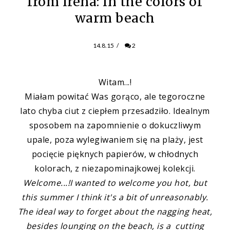
from Irena: in the colors of
warm beach
14.8.15
/
2
Witam...!
Miałam powitać Was gorąco, ale tegoroczne
lato chyba ciut z ciepłem przesadziło. Idealnym
sposobem na zapomnienie o dokuczliwym
upale, poza wylegiwaniem się na plaży, jest
pocięcie pięknych papierów, w chłodnych
kolorach, z niezapominajkowej kolekcji.
Welcome...!
I wanted to welcome you hot, but
this summer I think it's a bit of unreasonably.
The ideal way to forget about the nagging heat,
besides lounging on the beach, is a cutting