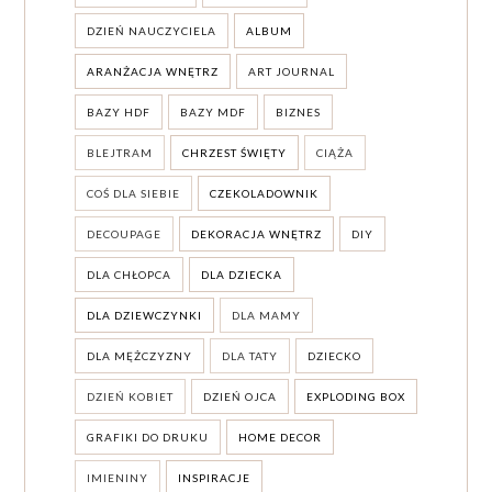
DZIEŃ NAUCZYCIELA
ALBUM
ARANŻACJA WNĘTRZ
ART JOURNAL
BAZY HDF
BAZY MDF
BIZNES
BLEJTRAM
CHRZEST ŚWIĘTY
CIĄŻA
COŚ DLA SIEBIE
CZEKOLADOWNIK
DECOUPAGE
DEKORACJA WNĘTRZ
DIY
DLA CHŁOPCA
DLA DZIECKA
DLA DZIEWCZYNKI
DLA MAMY
DLA MĘŻCZYZNY
DLA TATY
DZIECKO
DZIEŃ KOBIET
DZIEŃ OJCA
EXPLODING BOX
GRAFIKI DO DRUKU
HOME DECOR
IMIENINY
INSPIRACJE