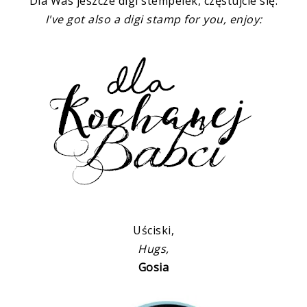
Dla Was jeszcze digi stempelek, częstujcie się:
I've got also a digi stamp for you, enjoy:
Uściski,
Hugs,
Gosia