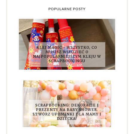
POPULARNE POSTY
KLEJ MAGIC - WSZYSTKO, CO
MUSISZ WIEDZIEĆ O
NAJPOPULARNIEJSZYM KLEJU W
SCRAPBOOKINGU
SCRAPBOOKING: DEKORACJE I
PREZENTY NA BABY SHOWER.
STWÓRZ UPOMINKI DLA MAMY I
DZIECKA!