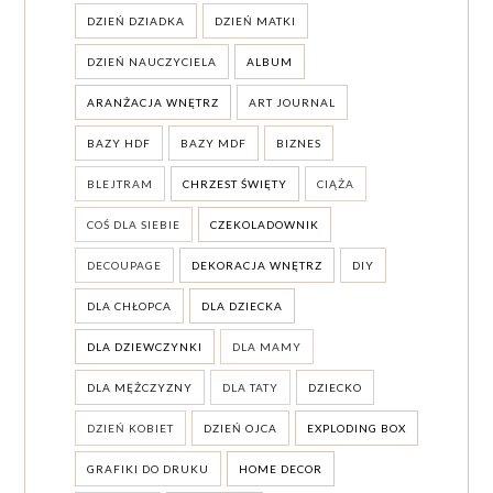
DZIEŃ DZIADKA
DZIEŃ MATKI
DZIEŃ NAUCZYCIELA
ALBUM
ARANŻACJA WNĘTRZ
ART JOURNAL
BAZY HDF
BAZY MDF
BIZNES
BLEJTRAM
CHRZEST ŚWIĘTY
CIĄŻA
COŚ DLA SIEBIE
CZEKOLADOWNIK
DECOUPAGE
DEKORACJA WNĘTRZ
DIY
DLA CHŁOPCA
DLA DZIECKA
DLA DZIEWCZYNKI
DLA MAMY
DLA MĘŻCZYZNY
DLA TATY
DZIECKO
DZIEŃ KOBIET
DZIEŃ OJCA
EXPLODING BOX
GRAFIKI DO DRUKU
HOME DECOR