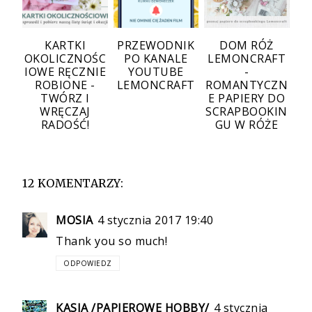
KARTKI
PRZEWODNIK
DOM RÓŻ
OKOLICZNOŚC
PO KANALE
LEMONCRAFT
IOWE RĘCZNIE
YOUTUBE
-
ROBIONE -
LEMONCRAFT
ROMANTYCZN
TWÓRZ I
E PAPIERY DO
WRĘCZAJ
SCRAPBOOKIN
RADOŚĆ!
GU W RÓŻE
12 KOMENTARZY:
MOSIA
4 stycznia 2017 19:40
Thank you so much!
ODPOWIEDZ
KASIA /PAPIEROWE HOBBY/
4 stycznia