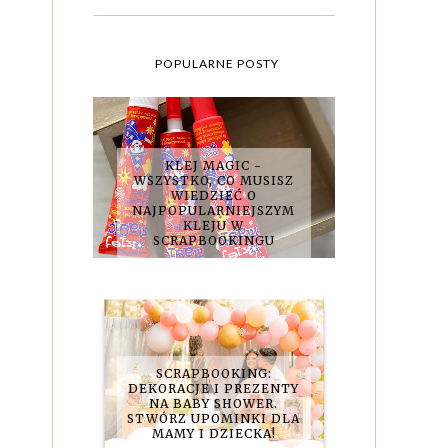
POPULARNE POSTY
KLEJ MAGIC -
WSZYSTKO, CO MUSISZ
WIEDZIEĆ O
NAJPOPULARNIEJSZYM
KLEJU W
SCRAPBOOKINGU
SCRAPBOOKING:
DEKORACJE I PREZENTY
NA BABY SHOWER.
STWÓRZ UPOMINKI DLA
MAMY I DZIECKA!