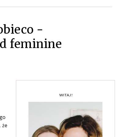
obieco -
nd feminine
WITAJ!
ego
 że