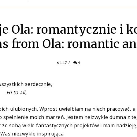
je Ola: romantycznie i k
ns from Ola: romantic a
6.1.17
/
4
szystkich serdecznie,
Hi to all,
oich ulubionych. Wprost uwielbiam na niech pracować, a
o spełnienie moich marzeń. Jestem neizwykle dumna z t
 ze sobą wiele fantastycznych projektów i mam nadzieję,
 Was niezwykle inspirująca.