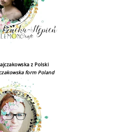
Rajczakowska
z Polski
jczakowska
form Poland