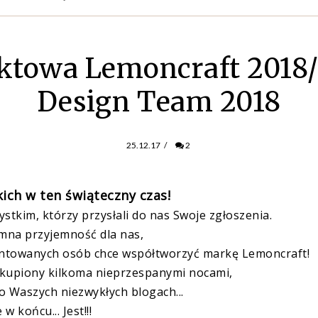
ktowa Lemoncraft 2018
Design Team 2018
25.12.17
/
2
ich w ten świąteczny czas!
stkim, którzy przysłali do nas Swoje zgłoszenia.
omna przyjemność dla nas,
alentowanych osób chce współtworzyć markę Lemoncraft!
okupiony kilkoma nieprzespanymi nocami,
o Waszych niezwykłych blogach...
 w końcu... Jest!!!