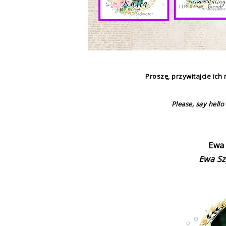
Proszę, przywitajcie ic
Please,
say hello 
Ewa
Ewa S