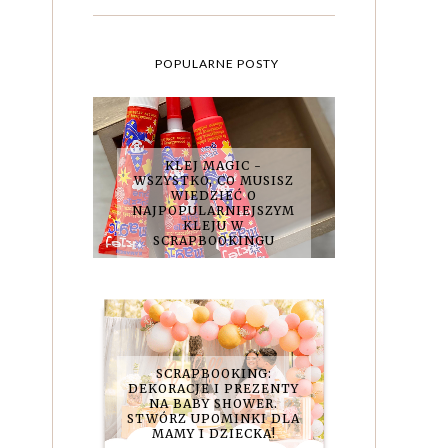
POPULARNE POSTY
KLEJ MAGIC -
WSZYSTKO, CO MUSISZ
WIEDZIEĆ O
NAJPOPULARNIEJSZYM
KLEJU W
SCRAPBOOKINGU
SCRAPBOOKING:
DEKORACJE I PREZENTY
NA BABY SHOWER.
STWÓRZ UPOMINKI DLA
MAMY I DZIECKA!