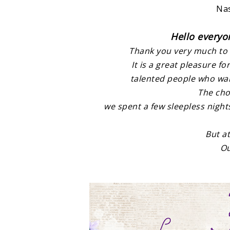
Nas
Hello everyo
Thank you very much to a
It is a great pleasure f
talented people who wan
The choi
we spent a few sleepless nights
But at
Ou