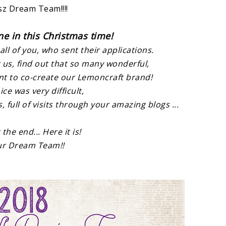
z Dream Team!!!!
ne in this Christmas time!
ll of you, who sent their applications.
or us, find out that so many wonderful,
t to co-create our Lemoncraft brand!
ce was very difficult,
, full of visits through your amazing blogs ...
 the end...
Here it is!
r Dream Team!!