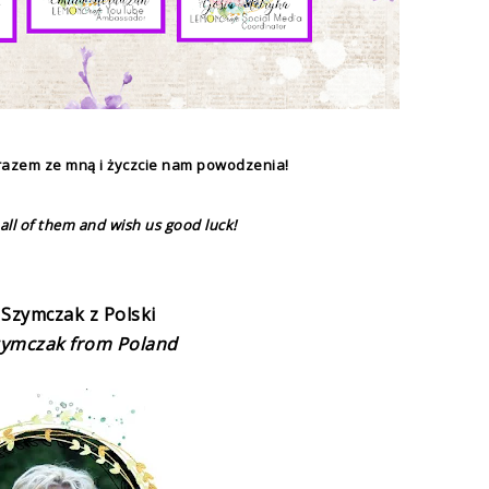
h razem ze mną i życzcie nam powodzenia!
all of t
hem
and
wish us
good luck!
 Szymczak
z Polski
zymczak
from Poland