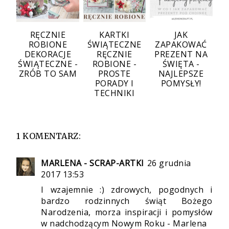
RĘCZNIE
KARTKI
JAK
ROBIONE
ŚWIĄTECZNE
ZAPAKOWAĆ
DEKORACJE
RĘCZNIE
PREZENT NA
ŚWIĄTECZNE -
ROBIONE -
ŚWIĘTA -
ZRÓB TO SAM
PROSTE
NAJLEPSZE
PORADY I
POMYSŁY!
TECHNIKI
1 KOMENTARZ:
MARLENA - SCRAP-ARTKI
26 grudnia
2017 13:53
I wzajemnie :) zdrowych, pogodnych i
bardzo rodzinnych świąt Bożego
Narodzenia, morza inspiracji i pomysłów
w nadchodzącym Nowym Roku - Marlena