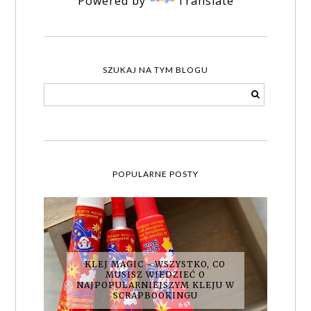
Powered by
Translate
SZUKAJ NA TYM BLOGU
POPULARNE POSTY
KLEJ MAGIC - WSZYSTKO, CO
MUSISZ WIEDZIEĆ O
NAJPOPULARNIEJSZYM KLEJU W
SCRAPBOOKINGU