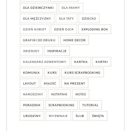
DLA DZIEWCZYNKI
DLA MAMY
DLA MĘŻCZYZNY
DLA TATY
DZIECKO
DZIEŃ KOBIET
DZIEŃ OJCA
EXPLODING BOX
GRAFIKI DO DRUKU
HOME DECOR
IMIENINY
INSPIRACJE
KALENDARZ ADWENTOWY
KARTKA
KARTKI
KOMUNIA
KURS
KURS SCRAPBOOKING
LAYOUT
MIŁOŚĆ
NA PREZENT
NARODZINY
NOTATNIK
NOTES
PORADNIK
SCRAPBOOKING
TUTORIAL
URODZINY
WYZWNAIE
ŚLUB
ŚWIĘTA