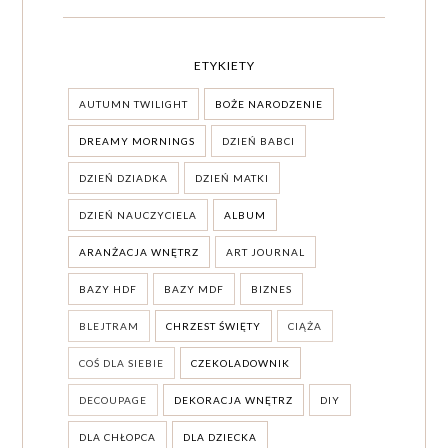
ETYKIETY
AUTUMN TWILIGHT
BOŻE NARODZENIE
DREAMY MORNINGS
DZIEŃ BABCI
DZIEŃ DZIADKA
DZIEŃ MATKI
DZIEŃ NAUCZYCIELA
ALBUM
ARANŻACJA WNĘTRZ
ART JOURNAL
BAZY HDF
BAZY MDF
BIZNES
BLEJTRAM
CHRZEST ŚWIĘTY
CIĄŻA
COŚ DLA SIEBIE
CZEKOLADOWNIK
DECOUPAGE
DEKORACJA WNĘTRZ
DIY
DLA CHŁOPCA
DLA DZIECKA