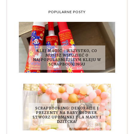
POPULARNE POSTY
KLEJ MAGIC - WSZYSTKO, CO
MUSISZ WIEDZIEĆ O
NAJPOPULARNIEJSZYM KLEJU W
SCRAPBOOKINGU
SCRAPBOOKING: DEKORACJE I
PREZENTY NA BABY SHOWER.
STWÓRZ UPOMINKI DLA MAMY I
DZIECKA!