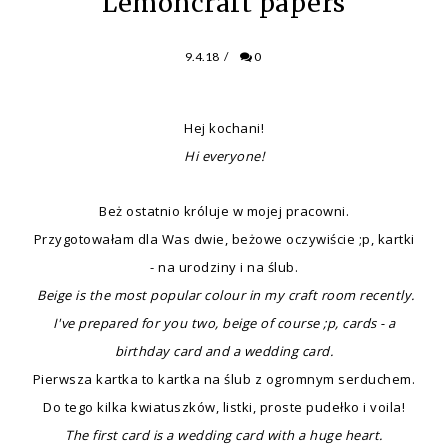
Lemoncraft papers
9.4.18
/
0
Hej kochani!
Hi everyone!
Beż ostatnio króluje w mojej pracowni.
Przygotowałam dla Was dwie, beżowe oczywiście ;p, kartki
- na urodziny i na ślub.
Beige is the most popular colour in my craft room recently.
I've prepared for you two, beige of course ;p, cards - a
birthday card and a wedding card.
Pierwsza kartka to kartka na ślub z ogromnym serduchem.
Do tego kilka kwiatuszków, listki, proste pudełko i voila!
The first card is a wedding card with a huge heart.