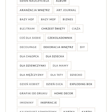
DZIEŃ NAUCZYCIELA
ALBUM
ARANŻACJA WNĘTRZ
ART JOURNAL
BAZY HDF
BAZY MDF
BIZNES
BLEJTRAM
CHRZEST ŚWIĘTY
CIĄŻA
COŚ DLA SIEBIE
CZEKOLADOWNIK
DECOUPAGE
DEKORACJA WNĘTRZ
DIY
DLA CHŁOPCA
DLA DZIECKA
DLA DZIEWCZYNKI
DLA MAMY
DLA MĘŻCZYZNY
DLA TATY
DZIECKO
DZIEŃ KOBIET
DZIEŃ OJCA
EXPLODING BOX
GRAFIKI DO DRUKU
HOME DECOR
IMIENINY
INSPIRACJE
KALENDARZ ADWENTOWY
KARTKA
KARTKI