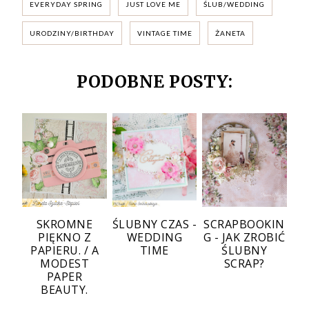
EVERYDAY SPRING
JUST LOVE ME
ŚLUB/WEDDING
URODZINY/BIRTHDAY
VINTAGE TIME
ŻANETA
PODOBNE POSTY:
SKROMNE
ŚLUBNY CZAS -
SCRAPBOOKIN
PIĘKNO Z
WEDDING
G - JAK ZROBIĆ
PAPIERU. / A
TIME
ŚLUBNY
MODEST
SCRAP?
PAPER
BEAUTY.