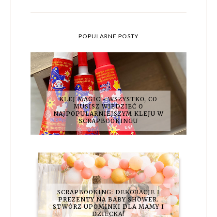
POPULARNE POSTY
KLEJ MAGIC - WSZYSTKO, CO
MUSISZ WIEDZIEĆ O
NAJPOPULARNIEJSZYM KLEJU W
SCRAPBOOKINGU
SCRAPBOOKING: DEKORACJE I
PREZENTY NA BABY SHOWER.
STWÓRZ UPOMINKI DLA MAMY I
DZIECKA!