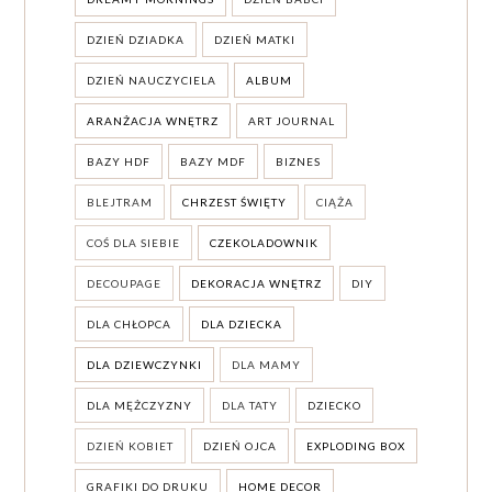
DZIEŃ DZIADKA
DZIEŃ MATKI
DZIEŃ NAUCZYCIELA
ALBUM
ARANŻACJA WNĘTRZ
ART JOURNAL
BAZY HDF
BAZY MDF
BIZNES
BLEJTRAM
CHRZEST ŚWIĘTY
CIĄŻA
COŚ DLA SIEBIE
CZEKOLADOWNIK
DECOUPAGE
DEKORACJA WNĘTRZ
DIY
DLA CHŁOPCA
DLA DZIECKA
DLA DZIEWCZYNKI
DLA MAMY
DLA MĘŻCZYZNY
DLA TATY
DZIECKO
DZIEŃ KOBIET
DZIEŃ OJCA
EXPLODING BOX
GRAFIKI DO DRUKU
HOME DECOR