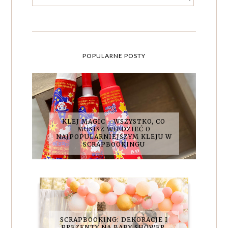
POPULARNE POSTY
KLEJ MAGIC - WSZYSTKO, CO
MUSISZ WIEDZIEĆ O
NAJPOPULARNIEJSZYM KLEJU W
SCRAPBOOKINGU
SCRAPBOOKING: DEKORACJE I
PREZENTY NA BABY SHOWER.