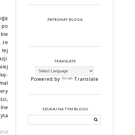
rugą
PATRONAT BLOGA
ć po
ebie
, że
 tej
zji.
TRANSLATE
Niej
tkę-
Powered by
Translate
emal
iery
ści,
elne
SZUKAJ NA TYM BLOGU
zyta
 and