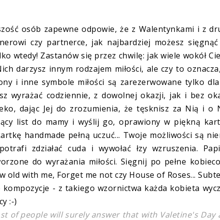
kszość osób zapewne odpowie, że z Walentynkami i z d
tnerowi czy partnerce, jak najbardziej możesz sięgną
lko wtedy! Zastanów się przez chwilę: jak wiele wokół Ci
ch darzysz innym rodzajem miłości, ale czy to oznacza
ny i inne symbole miłości są zarezerwowane tylko dla
sz wyrażać codziennie, z dowolnej okazji, jak i bez oka
leko, dając Jej do zrozumienia, że tęsknisz za Nią i o 
ący list do mamy i wyślij go, oprawiony w piękną kar
kartkę handmade pełną uczuć... Twoje możliwości są ni
potrafi zdziałać cuda i wywołać łzy wzruszenia.
Pap
rzone do wyrażania miłości. Sięgnij po pełne kobieco
w old with me, Forget me not czy House of Roses... Subt
 kompozycje - z takiego wzornictwa każda kobieta wyc
y :-)
st of people will surely answer that with Valetine's Day