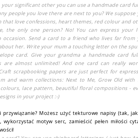
to your significant other you can use a handmade card ful
 many people you love there are next to you? We suppose
n that love confessions, heart themes, red colour and o
ne, the only one person? No! You can express your l
 occasion. Send a card to a friend who lives far from
about her. Write your mum a touching letter on the spu
velope card. Give your grandma a handmade card full
ties are almost unlimited! And one card can really wo
raft scrapbooking papers are just perfect for expres
cism and warm collections: Next to Me, Grow Old with
colours, lace pattern, beautiful floral compositions - e
signs in your project :-)
 i przywiązanie? Możesz użyć
tekturowe napisy
(tak, ja
a), wykorzystać motyw serc, zamieścić pełen miłości cyt
wości!