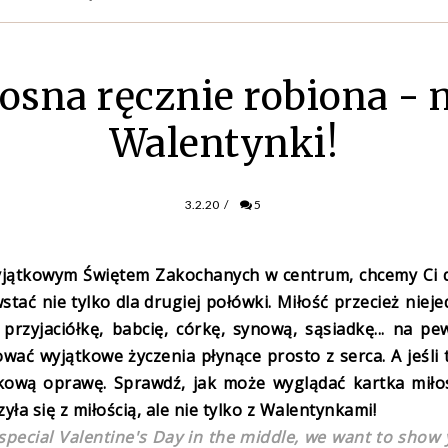
osna ręcznie robiona - n
Walentynki!
3.2.20
/
5
wyjątkowym Świętem Zakochanych w centrum, chcemy Ci 
tać nie tylko dla drugiej połówki. Miłość przecież niej
przyjaciółkę, babcię, córkę, synową, sąsiadkę... na p
wać wyjątkowe życzenia płynące prosto z serca. A jeśli 
kową oprawę. Sprawdź, jak może wyglądać kartka miło
yła się z miłością, ale nie tylko z Walentynkami!
 special Valentine's Day in the middle, we want to show