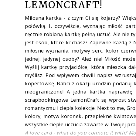
LEMONCRAFT!
Miłosna kartka - z czym Ci się kojarzy? Wię
połówką. I, oczywiście, wyznając miłość par
ręcznie robioną kartkę pełną uczuć. Ale nie ty
jest osób, które kochasz? Zapewne każdą z Ni
miłosne wyznania, motywy serc, kolor czerwo
jednej, jedynej osoby? Ależ nie! Miłość może
Wyślij kartkę przyjaciółce, która mieszka da
myślisz. Pod wpływem chwili napisz wzruszaj
kopertówkę. Babci z okazji urodzin podaruj 
nieograniczone! A jedna kartka naprawdę 
scrapbookingowe
LemonCraft są wprost stwo
romantyzmu i ciepła kolekcje: Next to me, Gro
kolory, motyw koronek, przepiękne kwiatowe
wszystkie ciepłe uczucia zawarte w Twojej prac
A love card - what do you connote it with? Mo