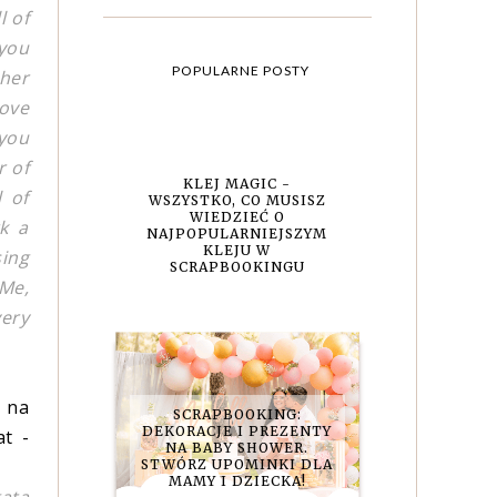
l of
 you
POPULARNE POSTY
ther
ove
 you
r of
KLEJ MAGIC -
 of
WSZYSTKO, CO MUSISZ
WIEDZIEĆ O
rk a
NAJPOPULARNIEJSZYM
KLEJU W
sing
SCRAPBOOKINGU
 Me,
very
k na
SCRAPBOOKING:
DEKORACJE I PREZENTY
at -
NA BABY SHOWER.
STWÓRZ UPOMINKI DLA
MAMY I DZIECKA!