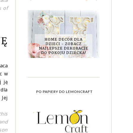
gata
s of
JĘ
HOME DECOR DLA
DZIECI - ZOBACZ
NAJLEPSZE DEKORACJE
DO POKOJU DZIECKA!
raca
ąc w
j ją
 dla
PO PAPIERY DO LEMONCRAFT
 Jej
this
 and
rson