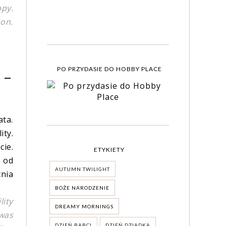
ppy.
son.
PO PRZYDASIE DO HOBBY PLACE
-
ta.
ity.
cie.
ETYKIETY
e od
AUTUMN TWILIGHT
cnia
BOŻE NARODZENIE
ity
DREAMY MORNINGS
 was
DZIEŃ BABCI
DZIEŃ DZIADKA