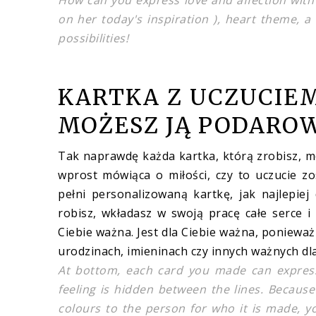
How can you express love and affection with 
on her today's inspiration ), heart theme, a 
possibilities!
KARTKA Z UCZUCIEM
MOŻESZ JĄ PODARO
Tak naprawdę każda kartka, którą zrobisz, mo
wprost mówiąca o miłości, czy to uczucie z
pełni personalizowaną kartkę, jak najlepiej
robisz, wkładasz w swoją pracę całe serce i
Ciebie ważna. Jest dla Ciebie ważna, ponieważ w
urodzinach, imieninach czy innych ważnych dla 
At bottom, each card you made can express lo
feeling is hidden between the lines. Becaus
colours to the person for who it is made, y