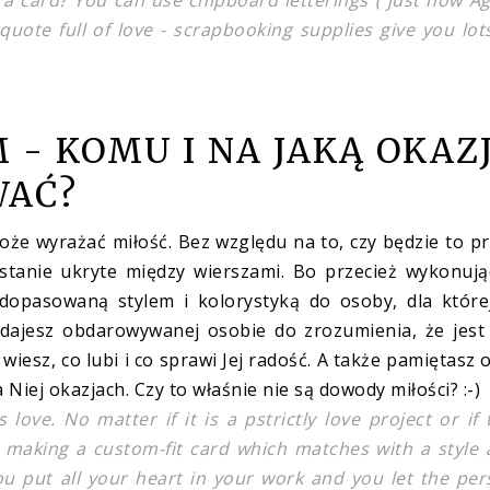
a card? You can use chipboard letterings ( just how A
quote full of love - scrapbooking supplies give you lot
 - KOMU I NA JAKĄ OKAZ
WAĆ?
że wyrażać miłość. Bez względu na to, czy będzie to p
ostanie ukryte między wierszami. Bo przecież wykonuj
 dopasowaną stylem i kolorystyką do osoby, dla które
 dajesz obdarowywanej osobie do zrozumienia, że jest
iesz, co lubi i co sprawi Jej radość. A także pamiętasz o
Niej okazjach. Czy to właśnie nie są dowody miłości? :-)
ve. No matter if it is a pstrictly love project or if 
e making a custom-fit card which matches with a style
ou put all your heart in your work and you let the pe