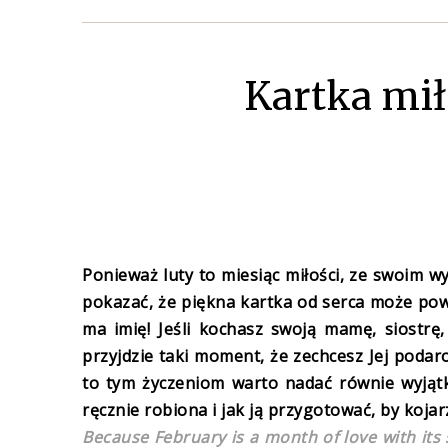
Kartka mił
Ponieważ luty to miesiąc miłości, ze swoim 
pokazać, że piękna kartka od serca może pows
ma imię! Jeśli kochasz swoją mamę, siostrę, 
przyjdzie taki moment, że zechcesz Jej podaro
to tym życzeniom warto nadać równie wyjąt
ręcznie robiona i jak ją przygotować, by kojarz
Because February is a month of love with its