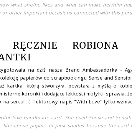
know what she/he likes and what can make her/him ha
or other important occasions connected with this per
A RĘCZNIE ROBIONA 
TANTKI
rzygotowała na dziś nasza Brand Ambassadorka - Aga
olekcję papierów do scrapbookingu Sense and Sensibil
ż kartka, którą stworzyła, powstała z myślą o kobie
sterne koronki i dodające lekkości motylki, sprawia, ż
o na sercu! :-) Tekturowy napis "With Love" tylko wzma
iful love handmade card. She used Sense and Sensibil
es. She chose papers in pink shades because the card