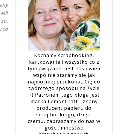
many
will
 so,
w to
Kochamy scrapbooking,
kartkowanie i wszystko co z
tym związane. Jest nas dwie i
wspólnie staramy się jak
najmocniej przekonać Cię do
twórczego sposobu na życie
:-) Patronem tego bloga jest
marka LemonCraft - znany
producent papieru do
scrapbookingu, dzięki
czemu, zapraszamy do nas w
gości, mnóstwo