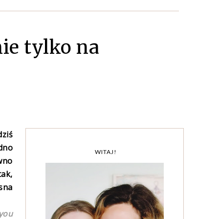
ie tylko na
dziś
edno
WITAJ!
ewno
tak,
sna
 you