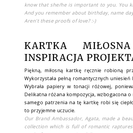
know that she/he is important to you. You 
And you remember about birthday, name day 
Aren't these proofs of love? :-)
KARTKA MIŁOSN
INSPIRACJA PROJEK
Piękną, miłosną kartkę ręcznie robioną p
Wykorzystała pełną romantycznych uniesień k
Wybrała papiery w tonacji różowej, poniewa
Delikatna różana kompozycja, wzbogacona o mi
samego patrzenia na tę kartkę robi się ciepł
to przyjemne uczucie.
Our Brand Ambassador, Agata, made a beaut
collection which is full of romantic raptur