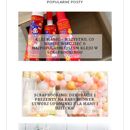
POPULARNE POSTY
KLEJ MAGIC - WSZYSTKO, CO
MUSISZ WIEDZIEĆ O
NAJPOPULARNIEJSZYM KLEJU W
SCRAPBOOKINGU
SCRAPBOOKING: DEKORACJE I
PREZENTY NA BABY SHOWER.
STWÓRZ UPOMINKI DLA MAMY I
DZIECKA!