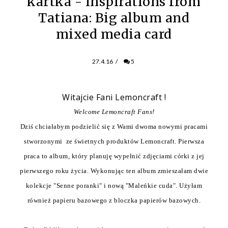
kartka - Inspirations from
Tatiana: Big album and
mixed media card
27.4.16
/
5
Witajcie Fani Lemoncraft !
Welcome Lemoncraft Fans!
Dziś chciałabym podzielić się z Wami dwoma nowymi pracami
stworzonymi ze świetnych produktów Lemoncraft. Pierwsza
praca to album, który planuję wypełnić zdjęciami córki z jej
pierwszego roku życia. Wykonując ten album zmieszałam dwie
kolekcje "Senne poranki" i nową "Maleńkie cuda". Użyłam
również papieru bazowego z bloczka papierów bazowych.