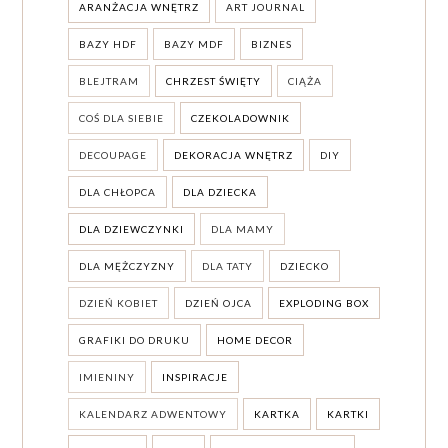
ARANŻACJA WNĘTRZ
ART JOURNAL
BAZY HDF
BAZY MDF
BIZNES
BLEJTRAM
CHRZEST ŚWIĘTY
CIĄŻA
COŚ DLA SIEBIE
CZEKOLADOWNIK
DECOUPAGE
DEKORACJA WNĘTRZ
DIY
DLA CHŁOPCA
DLA DZIECKA
DLA DZIEWCZYNKI
DLA MAMY
DLA MĘŻCZYZNY
DLA TATY
DZIECKO
DZIEŃ KOBIET
DZIEŃ OJCA
EXPLODING BOX
GRAFIKI DO DRUKU
HOME DECOR
IMIENINY
INSPIRACJE
KALENDARZ ADWENTOWY
KARTKA
KARTKI