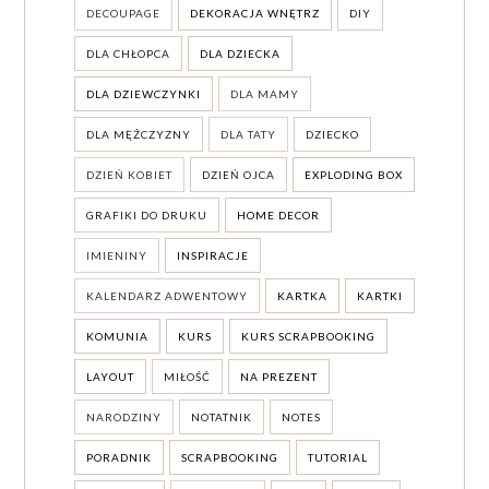
DECOUPAGE
DEKORACJA WNĘTRZ
DIY
DLA CHŁOPCA
DLA DZIECKA
DLA DZIEWCZYNKI
DLA MAMY
DLA MĘŻCZYZNY
DLA TATY
DZIECKO
DZIEŃ KOBIET
DZIEŃ OJCA
EXPLODING BOX
GRAFIKI DO DRUKU
HOME DECOR
IMIENINY
INSPIRACJE
KALENDARZ ADWENTOWY
KARTKA
KARTKI
KOMUNIA
KURS
KURS SCRAPBOOKING
LAYOUT
MIŁOŚĆ
NA PREZENT
NARODZINY
NOTATNIK
NOTES
PORADNIK
SCRAPBOOKING
TUTORIAL