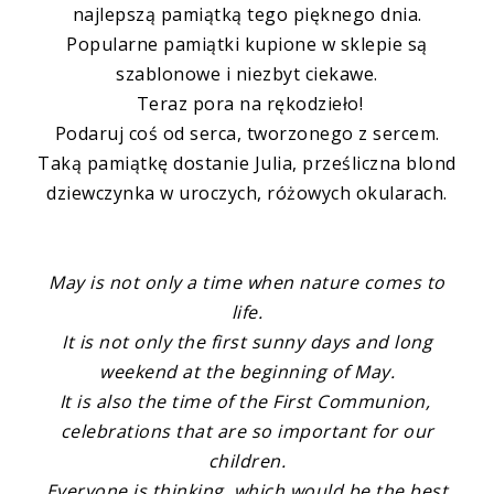
najlepszą pamiątką tego pięknego dnia.
Popularne pamiątki kupione w sklepie są
szablonowe i niezbyt ciekawe.
Teraz pora na rękodzieło!
Podaruj coś od serca, tworzonego z sercem.
Taką pamiątkę dostanie Julia, prześliczna blond
dziewczynka w uroczych, różowych okularach.
May is not only a time when nature
comes to
life
.
It is not
only the first
sunny days
and long
weekend at the beginning of May.
It
is
also the time of
the First Communion
,
celebrations
that are so important
for our
children.
Everyone
is thinking
, which
would be the best