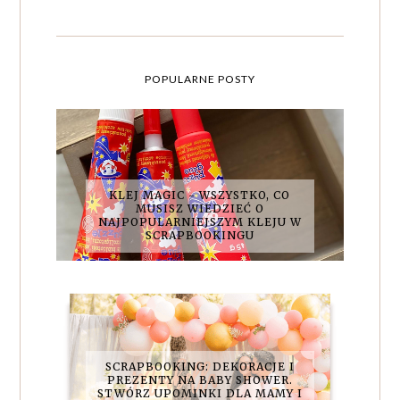
POPULARNE POSTY
KLEJ MAGIC - WSZYSTKO, CO
MUSISZ WIEDZIEĆ O
NAJPOPULARNIEJSZYM KLEJU W
SCRAPBOOKINGU
SCRAPBOOKING: DEKORACJE I
PREZENTY NA BABY SHOWER.
STWÓRZ UPOMINKI DLA MAMY I